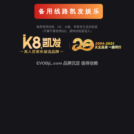
备 用 线 路 凯 发 娱 乐
推荐使用谷歌、UC、火狐、夸客等主流浏览器
（尽量不要使用QQ、搜狗浏览器进入）
EVOBjL.com 品牌沉淀 值得信赖